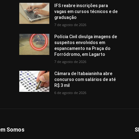
IFS reabre inscrições para
vagas em cursos técnicos e de
graduação
7 de agosto de 2026
Polícia Civil divulga imagens de
suspeitos envolvidos em
espancamento na Praça do
Forródromo, em Lagarto
7 de agosto de 2026
Câmara de Itabaianinha abre
concurso com salários de até
R$ 3 mil
6 de agosto de 2026
em Somos
S