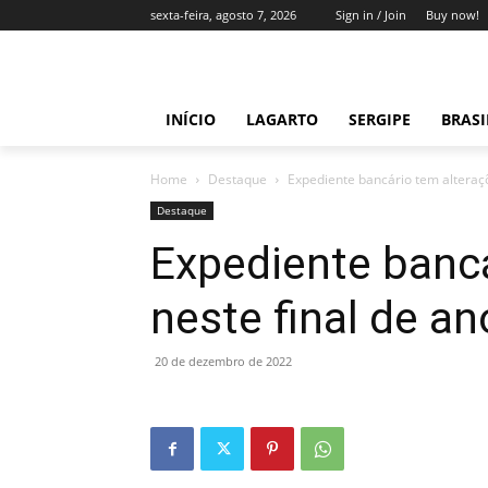
sexta-feira, agosto 7, 2026
Sign in / Join
Buy now!
INÍCIO
LAGARTO
SERGIPE
BRAS
Home
Destaque
Expediente bancário tem alteraçõ
Destaque
Expediente bancá
neste final de an
20 de dezembro de 2022