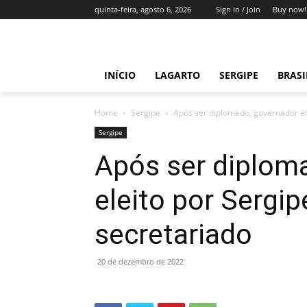
quinta-feira, agosto 6, 2026
Sign in / Join
Buy now!
INÍCIO
LAGARTO
SERGIPE
BRAS
Home
Sergipe
Após ser diplomado, governador el
Sergipe
Após ser diplom
eleito por Sergi
secretariado
20 de dezembro de 2022