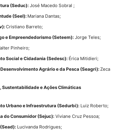
tura (Seduc):
José Macedo Sobral ;
ntude (Seel):
Mariana Dantas;
v):
Cristiano Barreto;
rego e Empreendedorismo (Seteem):
Jorge Teles;
alter Pinheiro;
to Social e Cidadania (Sedesc):
Érica Mitidieri;
o Desenvolvimento Agrário e da Pesca (Seagri):
Zeca
, Sustentabilidade e Ações Climáticas
o Urbano e Infraestrutura (Sedurbi):
Luiz Roberto;
sa do Consumidor (Sejuc):
Viviane Cruz Pessoa;
 (Sead):
Lucivanda Rodrigues;