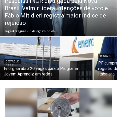
Pesquisa INOR divulgada pela Nova
Brasil: Valmir lidera intenções de voto e
Fábio Mitidieri registra maior índice de
rejeição
lagartoregiao
-
5 de agosto de 2026
DESTAQUE
DESTAQUE
PF cumpre
Energisa abre 20 vagas para o Programa
registro 
Jovem Aprendiz em redes
Itabaiana