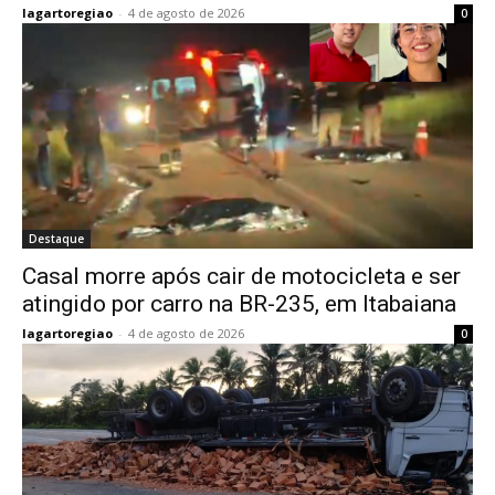
lagartoregiao
-
4 de agosto de 2026
0
Destaque
Casal morre após cair de motocicleta e ser
atingido por carro na BR-235, em Itabaiana
lagartoregiao
-
4 de agosto de 2026
0