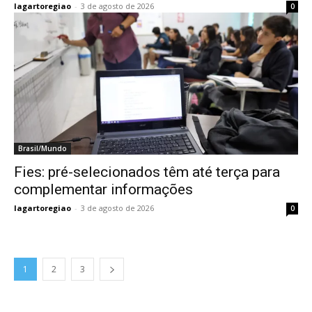
lagartoregiao
-
3 de agosto de 2026
0
Brasil/Mundo
Fies: pré-selecionados têm até terça para
complementar informações
lagartoregiao
-
3 de agosto de 2026
0
1
2
3