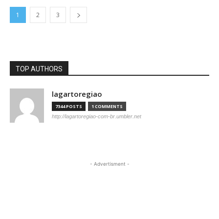
1
2
3
TOP AUTHORS
lagartoregiao
7344 POSTS
1 COMMENTS
http://lagartoregiao-com-br.umbler.net
- Advertisment -