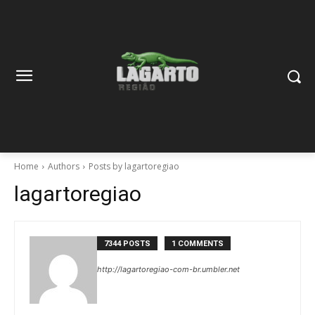
Home
Authors
Posts by lagartoregiao
lagartoregiao
7344 POSTS
1 COMMENTS
http://lagartoregiao-com-br.umbler.net