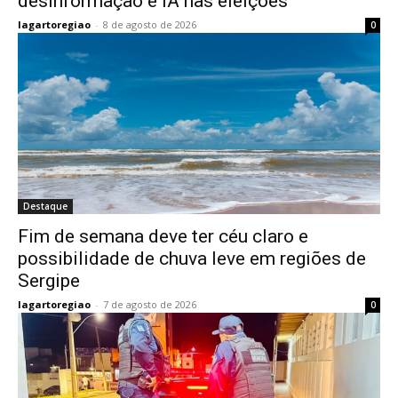
desinformação e IA nas eleições
lagartoregiao
-
8 de agosto de 2026
0
Destaque
Fim de semana deve ter céu claro e
possibilidade de chuva leve em regiões de
Sergipe
lagartoregiao
-
7 de agosto de 2026
0