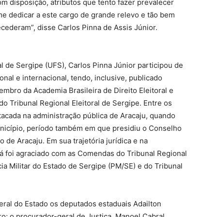
m disposição, atributos que tento fazer prevalecer
 dedicar a este cargo de grande relevo e tão bem
ederam”, disse Carlos Pinna de Assis Júnior.
l de Sergipe (UFS), Carlos Pinna Júnior participou de
nal e internacional, tendo, inclusive, publicado
embro da Academia Brasileira de Direito Eleitoral e
r do Tribunal Regional Eleitoral de Sergipe. Entre os
tacada na administração pública de Aracaju, quando
nicípio, período também em que presidiu o Conselho
 de Aracaju. Em sua trajetória jurídica e na
 já foi agraciado com as Comendas do Tribunal Regional
ia Militar do Estado de Sergipe (PM/SE) e do Tribunal
eral do Estado os deputados estaduais Adailton
ro; o procurador-geral de Justiça, Manoel Cabral