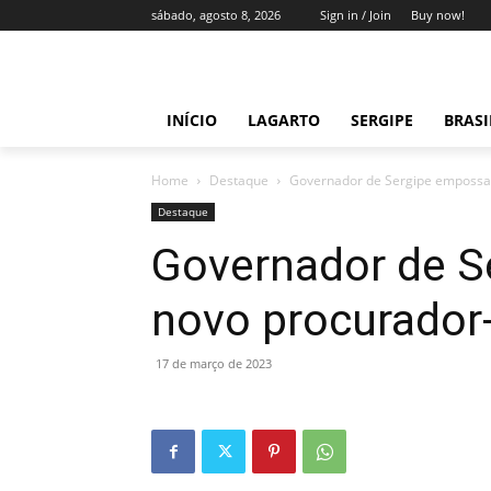
sábado, agosto 8, 2026
Sign in / Join
Buy now!
INÍCIO
LAGARTO
SERGIPE
BRAS
Home
Destaque
Governador de Sergipe empossa 
Destaque
Governador de S
novo procurador-
17 de março de 2023