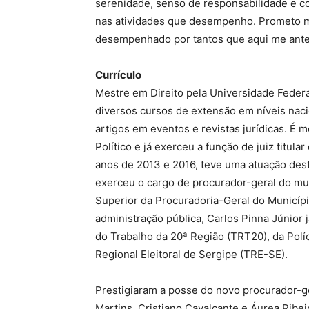
serenidade, senso de responsabilidade e co
nas atividades que desempenho. Prometo me
desempenhado por tantos que aqui me antec
Currículo
Mestre em Direito pela Universidade Federa
diversos cursos de extensão em níveis nacio
artigos em eventos e revistas jurídicas. É m
Político e já exerceu a função de juiz titula
anos de 2013 e 2016, teve uma atuação des
exerceu o cargo de procurador-geral do mu
Superior da Procuradoria-Geral do Município
administração pública, Carlos Pinna Júnior
do Trabalho da 20ª Região (TRT20), da Políc
Regional Eleitoral de Sergipe (TRE-SE).
Prestigiaram a posse do novo procurador-g
Martins, Cristiano Cavalcante e Áurea Ribei