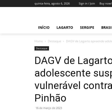
quinta-feira, agosto 6, 2026
Sign in / Join
Buy now!
INÍCIO
LAGARTO
SERGIPE
BRAS
Home
Destaque
DAGV de Lagarto apreende adoles
Destaque
DAGV de Lagarto
adolescente susp
vulnerável contr
Pinhão
16 de março de 2023