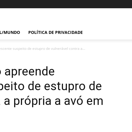
IL/MUNDO
POLÍTICA DE PRIVACIDADE
cente suspeito de estupro de vulnerável contra a...
 apreende
eito de estupro de
a a própria a avó em