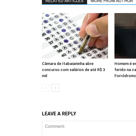
RELATED ARTICLES
MORE FROM AUTHOR
Câmara de Itabaianinha abre
Homem é en
concurso com salários de até R$ 3
ferido na c
mil
Forródromo
LEAVE A REPLY