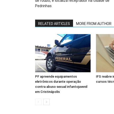
de roubo, e localiza receptador na cidade de
Pedrinhas
RELATED ARTICLES
MORE FROM AUTHOR
PF apreende equipamentos
IFS reabre 
eletrônicos durante operação
cursos téc
contra abuso sexual infantojuvenil
em Cristinápolis