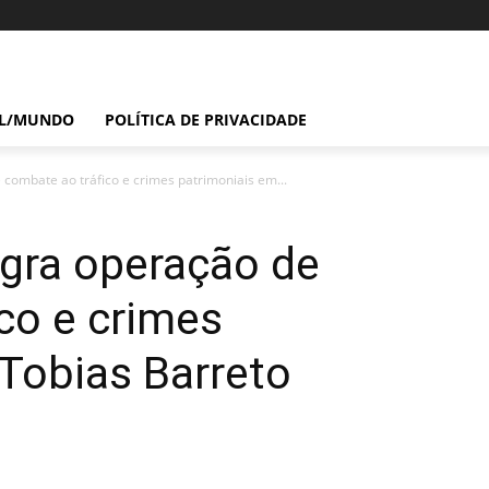
IL/MUNDO
POLÍTICA DE PRIVACIDADE
e combate ao tráfico e crimes patrimoniais em...
lagra operação de
co e crimes
Tobias Barreto