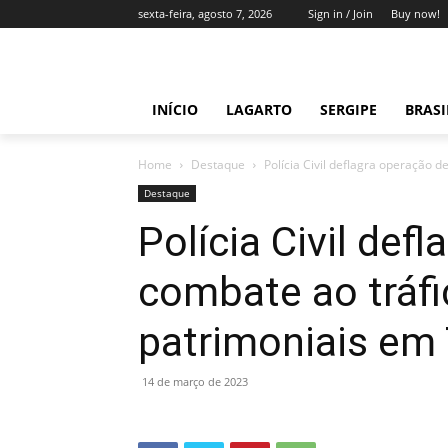
sexta-feira, agosto 7, 2026
Sign in / Join
Buy now!
INÍCIO
LAGARTO
SERGIPE
BRAS
Home
Destaque
Polícia Civil deflagra operação d
Destaque
Polícia Civil def
combate ao tráfi
patrimoniais em 
14 de março de 2023