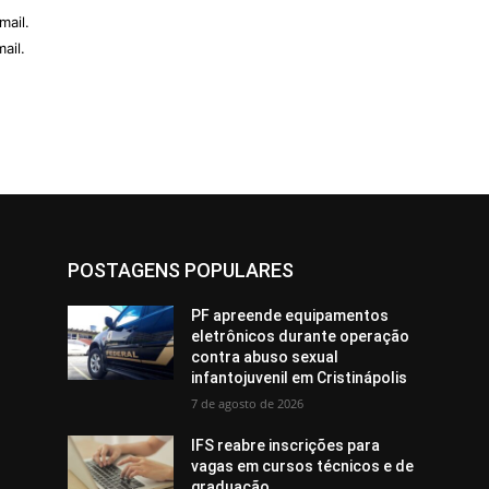
mail.
ail.
POSTAGENS POPULARES
PF apreende equipamentos
eletrônicos durante operação
contra abuso sexual
infantojuvenil em Cristinápolis
7 de agosto de 2026
IFS reabre inscrições para
vagas em cursos técnicos e de
graduação