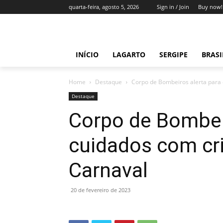
quarta-feira, agosto 5, 2026
Sign in / Join
Buy now!
INÍCIO
LAGARTO
SERGIPE
BRAS
Home
Destaque
Corpo de Bombeiros alerta para
Destaque
Corpo de Bombei
cuidados com cr
Carnaval
20 de fevereiro de 2023