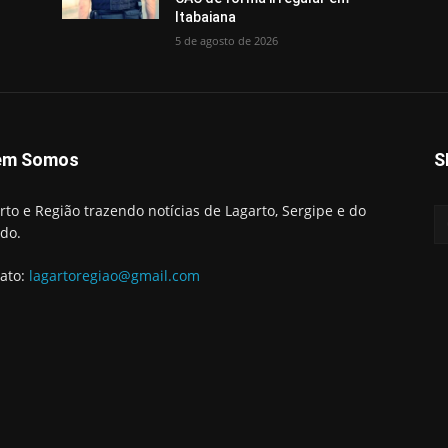
Itabaiana
5 de agosto de 2026
em Somos
S
rto e Região trazendo notícias de Lagarto, Sergipe e do
do.
ato:
lagartoregiao@gmail.com
Início
Lag