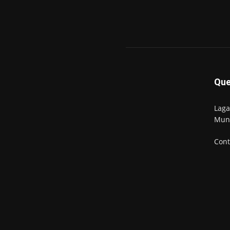
Qu
Laga
Mun
Cont
© Newspaper WordPress Theme by TagDiv