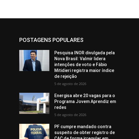
POSTAGENS POPULARES
Pesquisa INOR divulgada pela
Nova Brasil: Valmir lidera
intenções de voto e Fábio
Mitidieri registra maior índice
de rejeição
5 de agosto de 2026
Energisa abre 20 vagas para o
Programa Jovem Aprendiz em
redes
5 de agosto de 2026
PF cumpre mandado contra
suspeito de obter registro de
CAC de forma irregular em