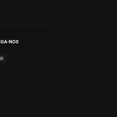
IGA-NOS
arto
Sergipe
Brasil/Mundo
Política de privacidade