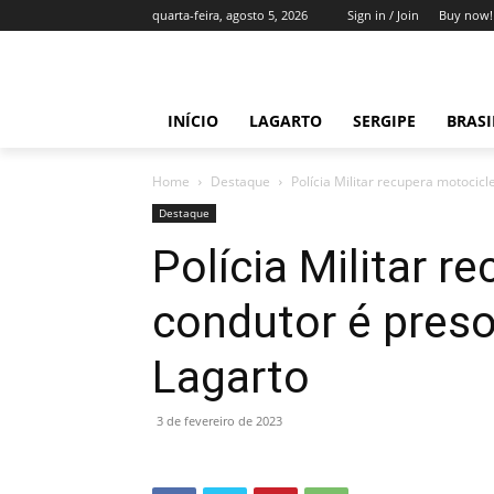
quarta-feira, agosto 5, 2026
Sign in / Join
Buy now!
INÍCIO
LAGARTO
SERGIPE
BRAS
Home
Destaque
Polícia Militar recupera motocic
Destaque
Polícia Militar r
condutor é pres
Lagarto
3 de fevereiro de 2023