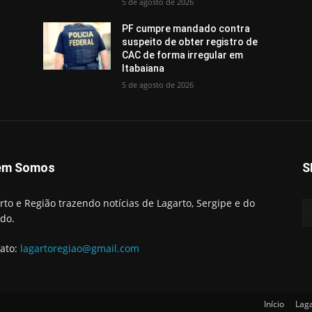
5 de agosto de 2026
PF cumpre mandado contra
suspeito de obter registro de
CAC de forma irregular em
Itabaiana
5 de agosto de 2026
em Somos
S
rto e Região trazendo notícias de Lagarto, Sergipe e do
do.
ato:
lagartoregiao@gmail.com
Início
Lag