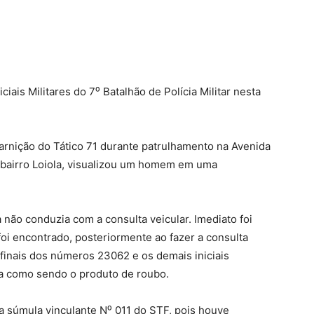
ais Militares do 7⁰ Batalhão de Polícia Militar nesta
arnição do Tático 71 durante patrulhamento na Avenida
 bairro Loiola, visualizou um homem em uma
a não conduzia com a consulta veicular. Imediato foi
 foi encontrado, posteriormente ao fazer a consulta
 finais dos números 23062 e os demais iniciais
a como sendo o produto de roubo.
a súmula vinculante N⁰ 011 do STF, pois houve