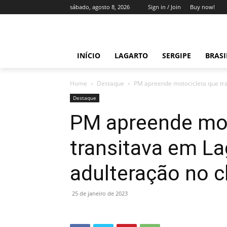
sábado, agosto 8, 2026
Sign in / Join
Buy now!
INÍCIO
LAGARTO
SERGIPE
BRAS
Home
Destaque
PM apreende motocicleta que tra
Destaque
PM apreende mot
transitava em L
adulteração no c
25 de janeiro de 2023