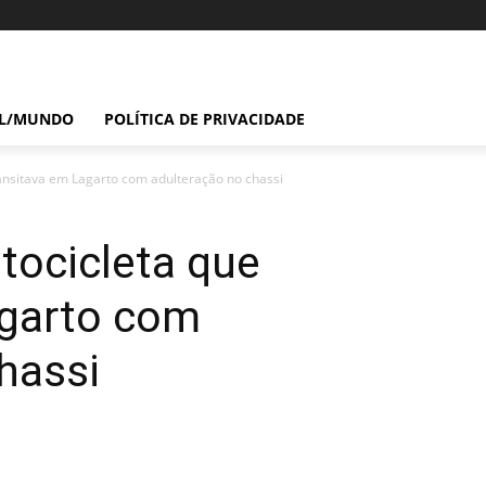
IL/MUNDO
POLÍTICA DE PRIVACIDADE
nsitava em Lagarto com adulteração no chassi
ocicleta que
agarto com
hassi