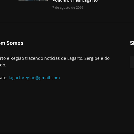
Polícia Civil em Lagarto
7 de agosto de 2026
em Somos
S
rto e Região trazendo notícias de Lagarto, Sergipe e do
do.
ato:
lagartoregiao@gmail.com