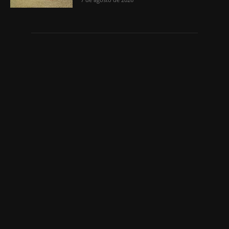
Quem Somos
Lagarto e Região trazendo notícias de Lagarto, Sergipe e do
Mundo.
Contato:
lagartoregiao@gmail.com
SIGA-NOS