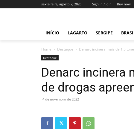
sexta-feira, agosto 7, 2026
Sign in / Join
Buy now!
INÍCIO
LAGARTO
SERGIPE
BRAS
Home
Destaque
Denarc incinera mais de 1,5 ton
Destaque
Denarc incinera 
de drogas apree
4 de novembro de 2022