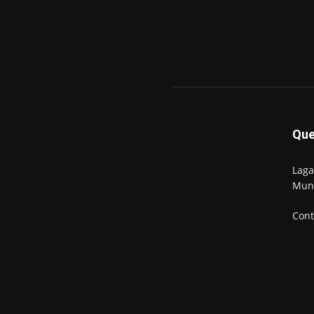
Qu
Laga
Mun
Cont
© Newspaper WordPress Theme by TagDiv