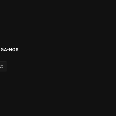
IGA-NOS
arto
Sergipe
Brasil/Mundo
Política de privacidade