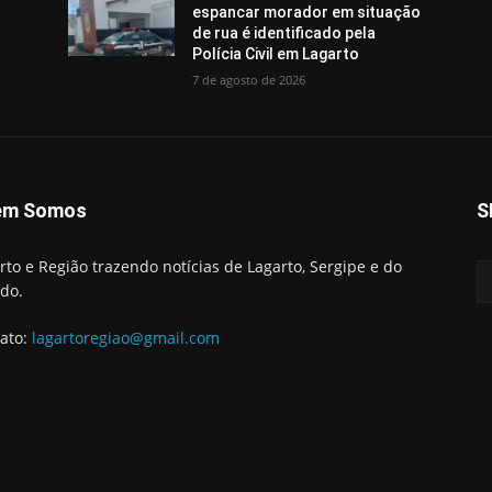
espancar morador em situação
de rua é identificado pela
Polícia Civil em Lagarto
7 de agosto de 2026
em Somos
S
rto e Região trazendo notícias de Lagarto, Sergipe e do
do.
ato:
lagartoregiao@gmail.com
Início
Lag