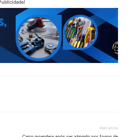
Publicidade!
Next article
Carro incendeia após ser atingido por fogos de