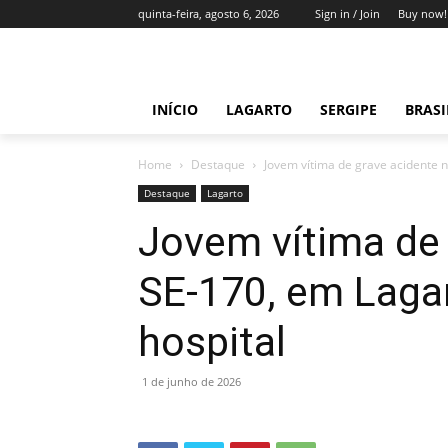
quinta-feira, agosto 6, 2026
Sign in / Join
Buy now!
INÍCIO
LAGARTO
SERGIPE
BRAS
Home
Destaque
Jovem vítima de grave acidente n
Destaque
Lagarto
Jovem vítima de 
SE-170, em Laga
hospital
1 de junho de 2026