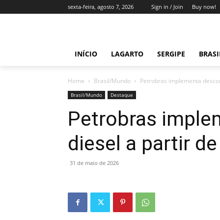
sexta-feira, agosto 7, 2026
Sign in / Join
Buy now!
INÍCIO
LAGARTO
SERGIPE
BRAS
Home
Brasil/Mundo
Petrobras implementa descont
Brasil/Mundo
Destaque
Petrobras imple
diesel a partir d
31 de maio de 2026