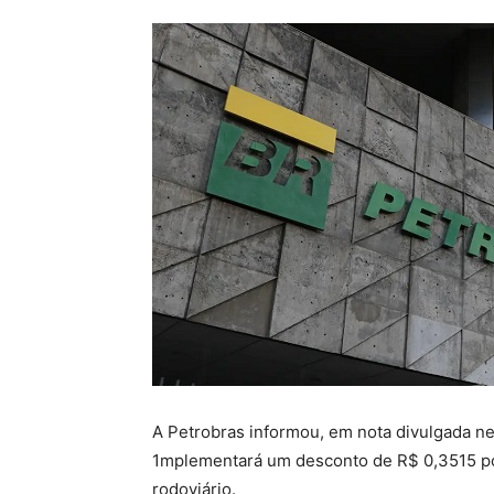
A Petrobras informou, em nota divulgada nes
1mplementará um desconto de R$ 0,3515 por
rodoviário.