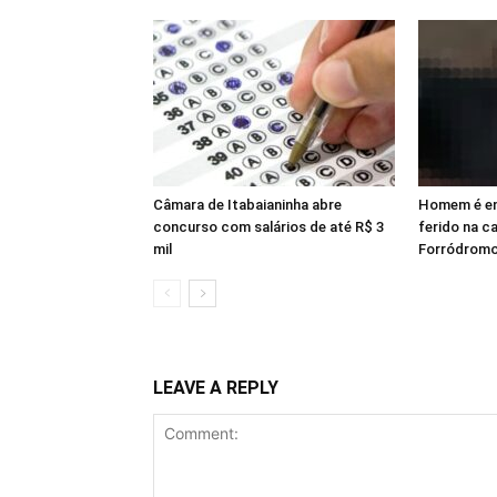
Câmara de Itabaianinha abre
Homem é en
concurso com salários de até R$ 3
ferido na c
mil
Forródromo
LEAVE A REPLY