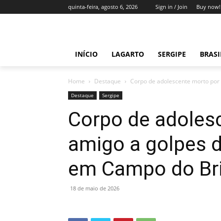
quinta-feira, agosto 6, 2026
Sign in / Join
Buy now!
INÍCIO
LAGARTO
SERGIPE
BRAS
Home
Destaque
Corpo de adolescente morto por a
Destaque
Sergipe
Corpo de adoles
amigo a golpes d
em Campo do Br
18 de maio de 2026