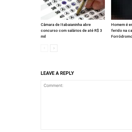
Câmara de Itabaianinha abre
Homem é en
concurso com salários de até R$ 3
ferido na c
mil
Forródromo
LEAVE A REPLY