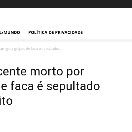
IL/MUNDO
POLÍTICA DE PRIVACIDADE
migo a golpes de faca é sepultado...
cente morto por
e faca é sepultado
ito