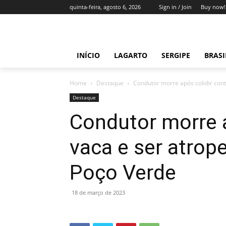
quinta-feira, agosto 6, 2026
Sign in / Join
Buy now!
INÍCIO
LAGARTO
SERGIPE
BRAS
Home
Destaque
Condutor morre após colidir cont
Destaque
Condutor morre a
vaca e ser atrop
Poço Verde
18 de março de 2023