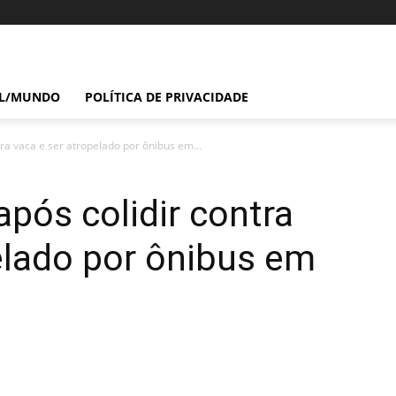
IL/MUNDO
POLÍTICA DE PRIVACIDADE
ra vaca e ser atropelado por ônibus em...
pós colidir contra
elado por ônibus em