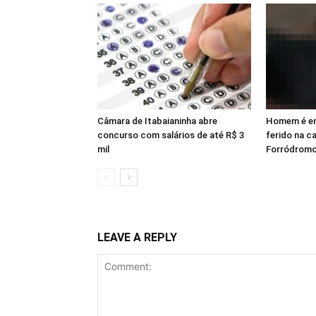
Câmara de Itabaianinha abre
Homem é en
concurso com salários de até R$ 3
ferido na c
mil
Forródromo
LEAVE A REPLY