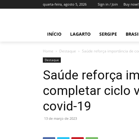
quarta-feira, agosto 5, 2026
Sign in / Join
Buy now!
INÍCIO
LAGARTO
SERGIPE
BRAS
Home
Destaque
Saúde reforça importância de com
Destaque
Saúde reforça i
completar ciclo v
covid-19
13 de março de 2023