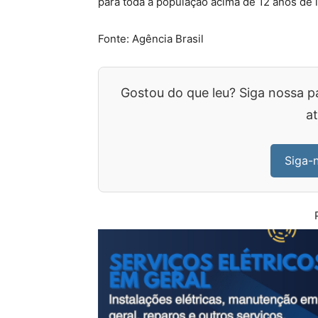
para toda a população acima de 12 anos de 
Fonte: Agência Brasil
Gostou do que leu? Siga nossa p
at
Siga-