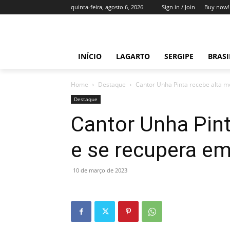
quinta-feira, agosto 6, 2026
Sign in / Join
Buy now!
INÍCIO
LAGARTO
SERGIPE
BRAS
Home
Destaque
Cantor Unha Pinta recebe alta m
Destaque
Cantor Unha Pint
e se recupera e
10 de março de 2023