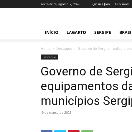
sexta-feira, agosto 7, 2026
Sign in / Join
Buy now!
INÍCIO
LAGARTO
SERGIPE
BRAS
Home
Destaque
Governo de Sergipe realiza entr
Destaque
Governo de Sergi
equipamentos da
municípios Serg
9 de março de 2023