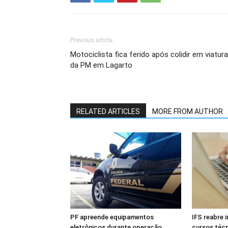
Previous article
Motociclista fica ferido após colidir em viatura
da PM em Lagarto
RELATED ARTICLES
MORE FROM AUTHOR
PF apreende equipamentos
IFS reabre 
eletrônicos durante operação
cursos téc