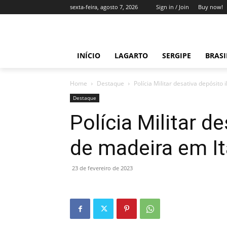
sexta-feira, agosto 7, 2026
Sign in / Join
Buy now!
INÍCIO
LAGARTO
SERGIPE
BRAS
Home
Destaque
Polícia Militar desativa depósito
Destaque
Polícia Militar d
de madeira em I
23 de fevereiro de 2023