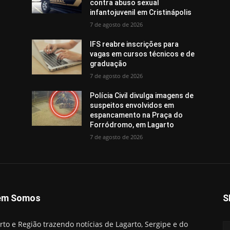
contra abuso sexual
infantojuvenil em Cristinápolis
7 de agosto de 2026
IFS reabre inscrições para
vagas em cursos técnicos e de
graduação
7 de agosto de 2026
Polícia Civil divulga imagens de
suspeitos envolvidos em
espancamento na Praça do
Forródromo, em Lagarto
7 de agosto de 2026
em Somos
S
rto e Região trazendo notícias de Lagarto, Sergipe e do