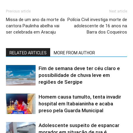
Previous article
Next article
Missa de um ano da morte da
Polícia Civil investiga morte de
cantora Paulinha abelha vai
adolescente de 16 anos na
ser celebrada em Aracaju
Barra dos Coqueiros
RELATED ARTICLES
MORE FROM AUTHOR
Fim de semana deve ter céu claro e
possibilidade de chuva leve em
regiões de Sergipe
Homem causa tumulto, tenta invadir
hospital em Itabaianinha e acaba
preso pela Guarda Municipal
Adolescente suspeito de espancar
morador em situação de rua é