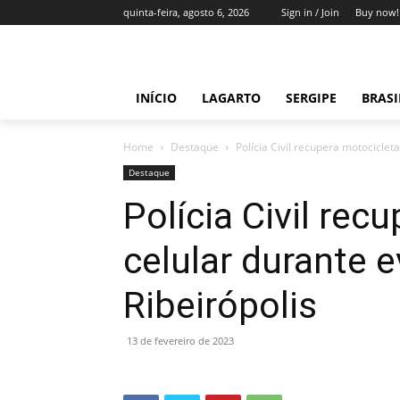
quinta-feira, agosto 6, 2026
Sign in / Join
Buy now!
INÍCIO
LAGARTO
SERGIPE
BRAS
Home
Destaque
Polícia Civil recupera motociclet
Destaque
Polícia Civil rec
celular durante 
Ribeirópolis
13 de fevereiro de 2023