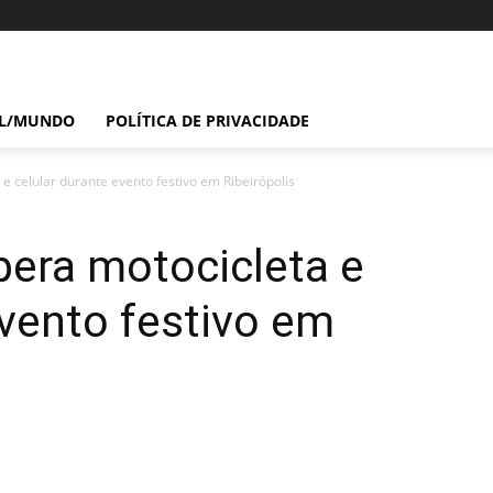
IL/MUNDO
POLÍTICA DE PRIVACIDADE
a e celular durante evento festivo em Ribeirópolis
upera motocicleta e
evento festivo em