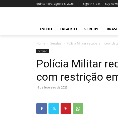
quinta-feira, agosto 6, 2026
Sign in / Join
Buy now!
INÍCIO
LAGARTO
SERGIPE
BRAS
Home
Sergipe
Polícia Militar recupera motocicle
Sergipe
Polícia Militar r
com restrição e
8 de fevereiro de 2023