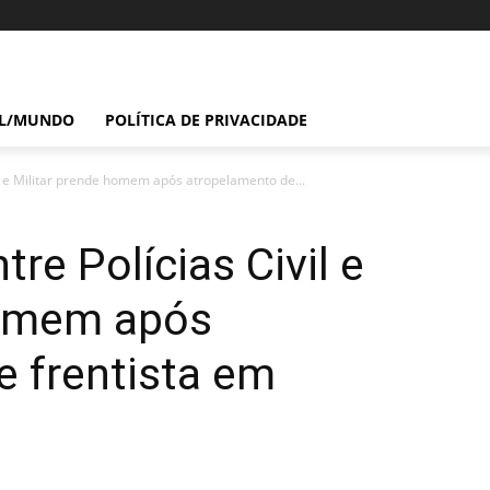
IL/MUNDO
POLÍTICA DE PRIVACIDADE
il e Militar prende homem após atropelamento de...
re Polícias Civil e
homem após
e frentista em