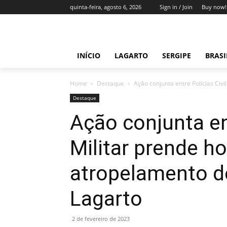
quinta-feira, agosto 6, 2026
Sign in / Join
Buy now!
INÍCIO
LAGARTO
SERGIPE
BRAS
Home
Destaque
Ação conjunta entre Polícias Civ
Destaque
Ação conjunta ent
Militar prende 
atropelamento d
Lagarto
2 de fevereiro de 2023