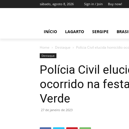
sábado, agosto 8, 2026
Sign in / Join
Buy now!
INÍCIO
LAGARTO
SERGIPE
BRAS
Home
Destaque
Polícia Civil elucida homicídio o
Destaque
Polícia Civil elu
ocorrido na fest
Verde
27 de janeiro de 2023