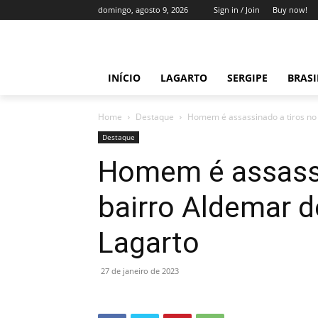
domingo, agosto 9, 2026
Sign in / Join
Buy now!
INÍCIO
LAGARTO
SERGIPE
BRAS
Home
Destaque
Homem é assassinado a tiros no
Destaque
Homem é assassi
bairro Aldemar 
Lagarto
27 de janeiro de 2023