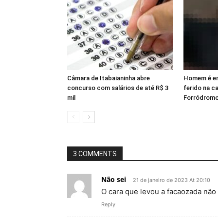
Câmara de Itabaianinha abre
Homem é en
concurso com salários de até R$ 3
ferido na c
mil
Forródromo
3 COMMENTS
Não sei
21 de janeiro de 2023 At 20:10
O cara que levou a facaozada não
Reply