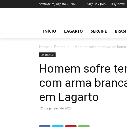
sexta-feira, agosto 7, 2026
Sign in / Join
Buy now!
INÍCIO
LAGARTO
SERGIPE
BRAS
Home
Destaque
Homem sofre tentativa de homicí
Destaque
Homem sofre ten
com arma branca
em Lagarto
21 de janeiro de 2023