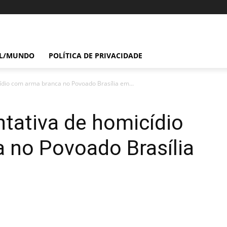
IL/MUNDO
POLÍTICA DE PRIVACIDADE
dio com arma branca no Povoado Brasília em...
tativa de homicídio
 no Povoado Brasília