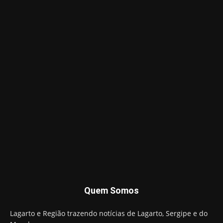
Quem Somos
Lagarto e Região trazendo notícias de Lagarto, Sergipe e do
Mundo.
Contato:
lagartoregiao@gmail.com
SIGA-NOS