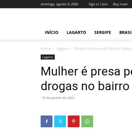
domingo, agosto 9, 2026
Sign in / Join
Buy now!
INÍCIO
LAGARTO
SERGIPE
BRAS
Home
Lagarto
Mulher é presa pela PM por tráfico 
Lagarto
Mulher é presa p
drogas no bairro
10 de janeiro de 2023