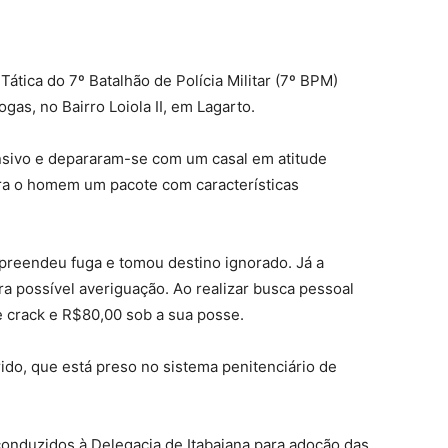
Tática do 7º Batalhão de Polícia Militar (7º BPM)
ogas, no Bairro Loiola II, em Lagarto.
ensivo e depararam-se com um casal em atitude
ara o homem um pacote com características
mpreendeu fuga e tomou destino ignorado. Já a
ara possível averiguação. Ao realizar busca pessoal
e crack e R$80,00 sob a sua posse.
rido, que está preso no sistema penitenciário de
conduzidos à Delegacia de Itabaiana para adoção das