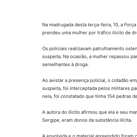
Na madrugada desta terça-feira, 10, a Força 
prendeu uma mulher por tráfico ilícito de dr
Os policiais realizavam patrulhamento ost
suspeita. Na ocasião, a mulher repassou p
semelhantes à droga.
Ao avistar a presença policial, o cidadão e
suspeita, foi interceptada pelos militares p
nela, foi constatado que tinha 154 pedras d
A autora do ilícito afirmou que ela e seu ma
Sergipe, eram donos da substância ilícita.
A envolvida e o material apreendido foram 