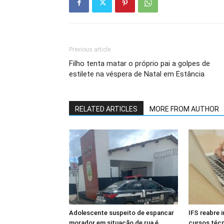
Previous article
Filho tenta matar o próprio pai a golpes de
estilete na véspera de Natal em Estância
RELATED ARTICLES
MORE FROM AUTHOR
Adolescente suspeito de espancar
IFS reabre 
morador em situação de rua é
cursos téc