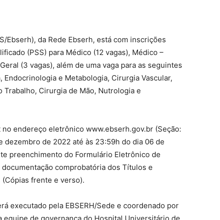
S/Ebserh), da Rede Ebserh, está com inscrições
ificado (PSS) para Médico (12 vagas), Médico –
 Geral (3 vagas), além de uma vaga para as seguintes
 Endocrinologia e Metabologia, Cirurgia Vascular,
o Trabalho, Cirurgia de Mão, Nutrologia e
net no endereço eletrônico www.ebserh.gov.br (Seção:
e dezembro de 2022 até às 23:59h do dia 06 de
nte preenchimento do Formulário Eletrônico de
 e documentação comprobatória dos Títulos e
(Cópias frente e verso).
 será executado pela EBSERH/Sede e coordenado por
 equipe de governança do Hospital Universitário de