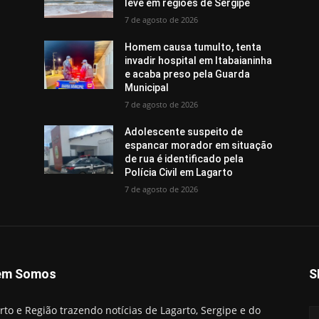
leve em regiões de Sergipe
7 de agosto de 2026
Homem causa tumulto, tenta
invadir hospital em Itabaianinha
e acaba preso pela Guarda
Municipal
7 de agosto de 2026
Adolescente suspeito de
espancar morador em situação
de rua é identificado pela
Polícia Civil em Lagarto
7 de agosto de 2026
em Somos
S
rto e Região trazendo notícias de Lagarto, Sergipe e do