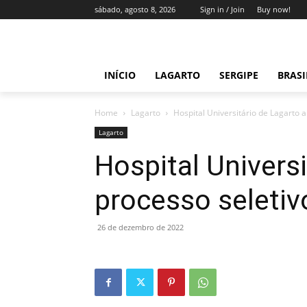
sábado, agosto 8, 2026
Sign in / Join
Buy now!
INÍCIO
LAGARTO
SERGIPE
BRAS
Home
Lagarto
Hospital Universitário de Lagarto 
Lagarto
Hospital Univers
processo seletiv
26 de dezembro de 2022