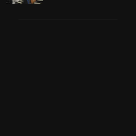
Quem Somos
Lagarto e Região trazendo notícias de Lagarto, Sergipe e do
Mundo.
Contato:
lagartoregiao@gmail.com
SIGA-NOS