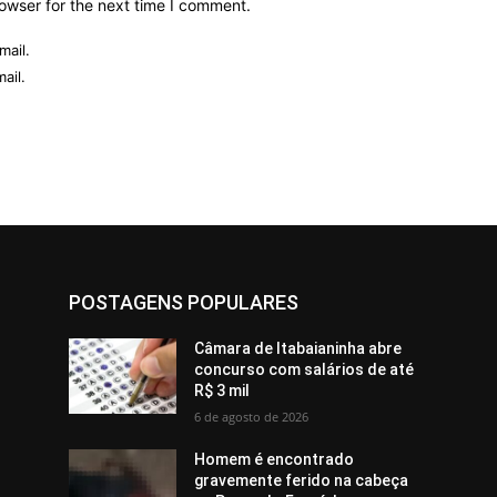
owser for the next time I comment.
mail.
ail.
POSTAGENS POPULARES
Câmara de Itabaianinha abre
concurso com salários de até
R$ 3 mil
6 de agosto de 2026
Homem é encontrado
gravemente ferido na cabeça