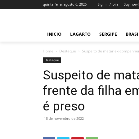
quinta-feira, agosto 6, 2026
Sign in / Join
Buy now!
INÍCIO
LAGARTO
SERGIPE
BRAS
Home
Destaque
Suspeito de matar ex-companheira
Destaque
Suspeito de mat
frente da filha 
é preso
18 de novembro de 2022