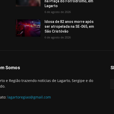
na Praça do Forródromo, em
Lagarto
6 de agosto de 2026
Idosa de 82 anos morre após
ser atropelada na SE-065, em
São Cristóvão
6 de agosto de 2026
em Somos
S
rto e Região trazendo notícias de Lagarto, Sergipe e do
do.
ato:
lagartoregiao@gmail.com