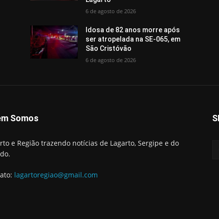
6 de agosto de 2026
Idosa de 82 anos morre após
ser atropelada na SE-065, em
São Cristóvão
6 de agosto de 2026
em Somos
S
rto e Região trazendo notícias de Lagarto, Sergipe e do
do.
ato:
lagartoregiao@gmail.com
Início
Lag