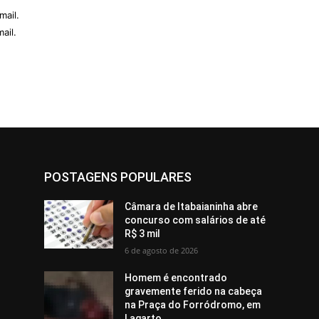
mail.
ail.
POSTAGENS POPULARES
Câmara de Itabaianinha abre
concurso com salários de até
R$ 3 mil
6 de agosto de 2026
Homem é encontrado
gravemente ferido na cabeça
na Praça do Forródromo, em
Lagarto