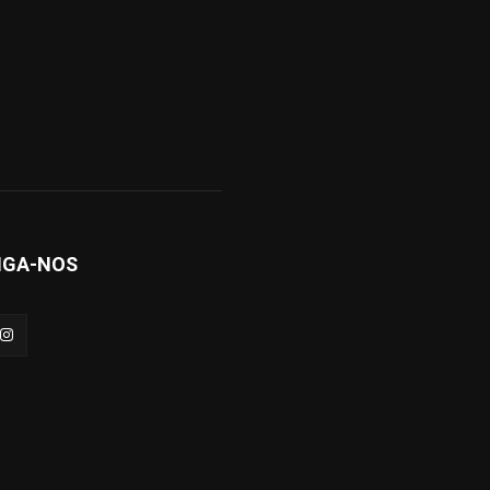
IGA-NOS
arto
Sergipe
Brasil/Mundo
Política de privacidade