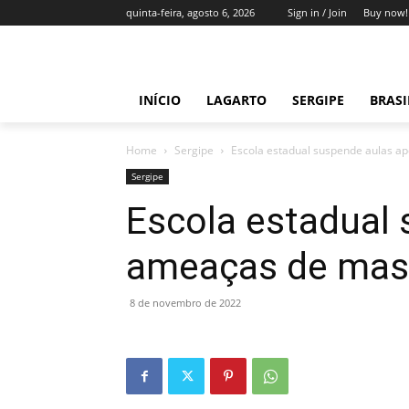
quinta-feira, agosto 6, 2026
Sign in / Join
Buy now!
INÍCIO
LAGARTO
SERGIPE
BRAS
Home
Sergipe
Escola estadual suspende aulas 
Sergipe
Escola estadual
ameaças de mas
8 de novembro de 2022