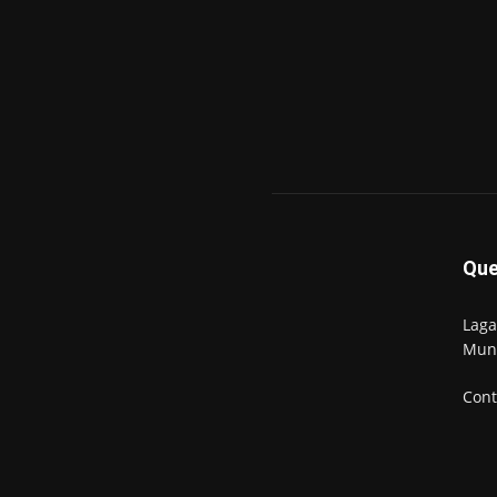
Qu
Laga
Mun
Cont
© Newspaper WordPress Theme by TagDiv