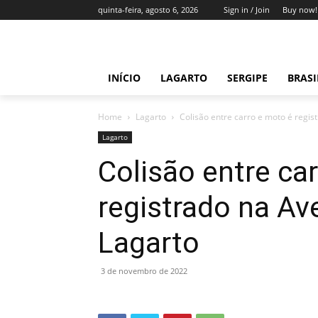
quinta-feira, agosto 6, 2026
Sign in / Join
Buy now!
INÍCIO
LAGARTO
SERGIPE
BRAS
Home
Lagarto
Colisão entre carro e moto é regi
Lagarto
Colisão entre ca
registrado na A
Lagarto
3 de novembro de 2022