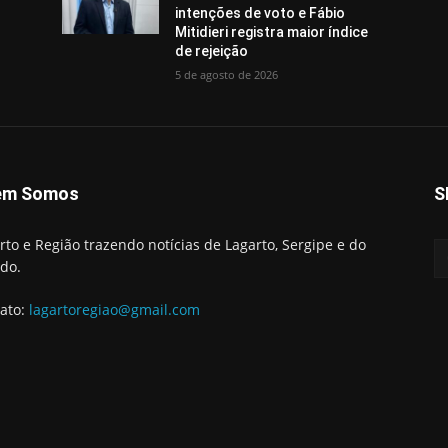
intenções de voto e Fábio
Mitidieri registra maior índice
de rejeição
5 de agosto de 2026
em Somos
S
rto e Região trazendo notícias de Lagarto, Sergipe e do
do.
ato:
lagartoregiao@gmail.com