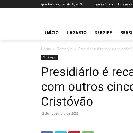
quinta-feira, agosto 6, 2026
Sign in / Join
Buy now!
INÍCIO
LAGARTO
SERGIPE
BRAS
Home
Destaque
Presidiário é recapturado após f
Destaque
Presidiário é rec
com outros cinc
Cristóvão
2 de novembro de 2022