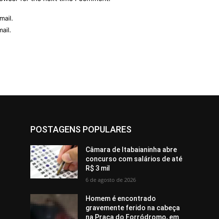
mail.
ail.
POSTAGENS POPULARES
Câmara de Itabaianinha abre
concurso com salários de até
R$ 3 mil
6 de agosto de 2026
Homem é encontrado
gravemente ferido na cabeça
na Praça do Forródromo, em