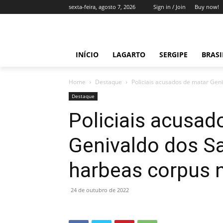
sexta-feira, agosto 7, 2026
Sign in / Join
Buy now!
INÍCIO
LAGARTO
SERGIPE
BRAS
Home
Destaque
Policiais acusados de matar Geni
Destaque
Policiais acusad
Genivaldo dos S
harbeas corpus 
24 de outubro de 2022