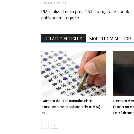
Previous article
PM realiza festa para 150 crianças de escola
pública em Lagarto
RELATED ARTICLES
MORE FROM AUTHOR
Câmara de Itabaianinha abre
Homem é en
concurso com salários de até R$ 3
ferido na c
mil
Forródromo