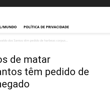
IL/MUNDO
POLÍTICA DE PRIVACIDADE
valdo dos Santos têm pedido de harbeas corpus...
os de matar
antos têm pedido de
negado