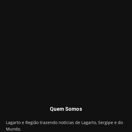
Quem Somos
Lagarto e Região trazendo notícias de Lagarto, Sergipe e do
Mundo.
Contato:
lagartoregiao@gmail.com
SIGA-NOS