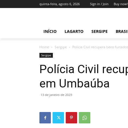
quinta-feira, agosto 6, 2026
Sign in / Join
Buy now!
INÍCIO
LAGARTO
SERGIPE
BRAS
Home
Sergipe
Polícia Civil recupera bens furta
Sergipe
Polícia Civil rec
em Umbaúba
13 de janeiro de 2023