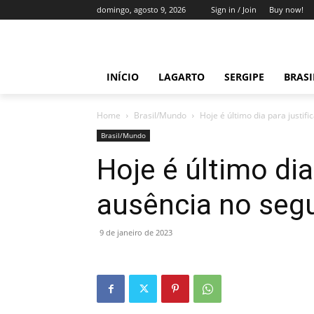
domingo, agosto 9, 2026
Sign in / Join
Buy now!
INÍCIO
LAGARTO
SERGIPE
BRAS
Home
Brasil/Mundo
Hoje é último dia para justif
Brasil/Mundo
Hoje é último dia 
ausência no seg
9 de janeiro de 2023