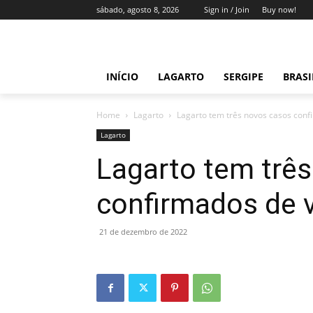
sábado, agosto 8, 2026
Sign in / Join
Buy now!
INÍCIO
LAGARTO
SERGIPE
BRAS
Home
Lagarto
Lagarto tem três novos casos conf
Lagarto
Lagarto tem trê
confirmados de 
21 de dezembro de 2022