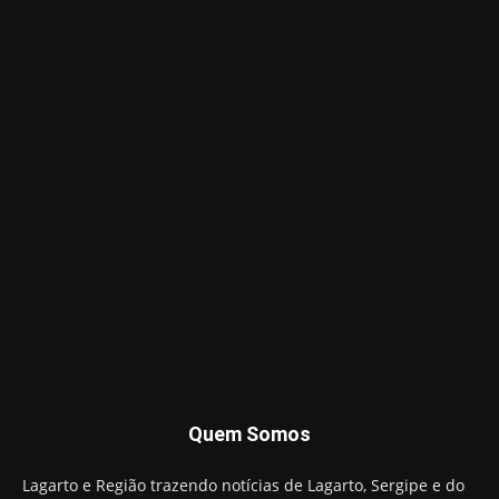
Quem Somos
Lagarto e Região trazendo notícias de Lagarto, Sergipe e do
Mundo.
Contato:
lagartoregiao@gmail.com
SIGA-NOS