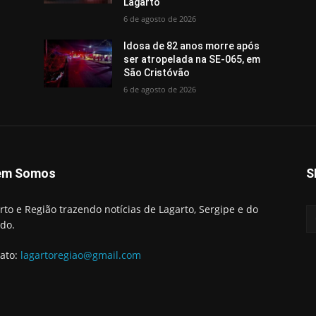
Lagarto
6 de agosto de 2026
Idosa de 82 anos morre após
ser atropelada na SE-065, em
São Cristóvão
6 de agosto de 2026
em Somos
S
rto e Região trazendo notícias de Lagarto, Sergipe e do
do.
ato:
lagartoregiao@gmail.com
Início
Lag