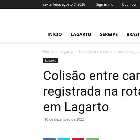
sexta-feira, agosto 7, 2026
Sign in / Join
Buy now!
INÍCIO
LAGARTO
SERGIPE
BRAS
Home
Lagarto
Colisão entre carro e moto é regis
Lagarto
Colisão entre ca
registrada na ro
em Lagarto
10 de dezembro de 2022