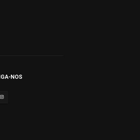
IGA-NOS
arto
Sergipe
Brasil/Mundo
Política de privacidade