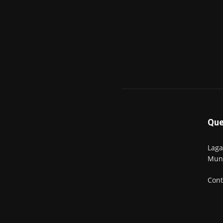
Qu
Laga
Mun
Cont
© Newspaper WordPress Theme by TagDiv