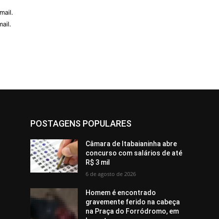
mail.
ail.
POSTAGENS POPULARES
Câmara de Itabaianinha abre
concurso com salários de até
R$ 3 mil
6 de agosto de 2026
Homem é encontrado
gravemente ferido na cabeça
na Praça do Forródromo, em