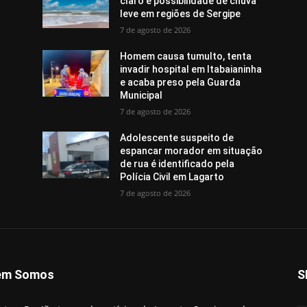
claro e possibilidade de chuva
leve em regiões de Sergipe
7 de agosto de 2026
Homem causa tumulto, tenta
invadir hospital em Itabaianinha
e acaba preso pela Guarda
Municipal
7 de agosto de 2026
Adolescente suspeito de
espancar morador em situação
de rua é identificado pela
Polícia Civil em Lagarto
7 de agosto de 2026
em Somos
S