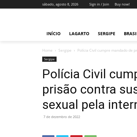
sábado, agosto 8, 2026
Sign in / Join
Buy now!
INÍCIO
LAGARTO
SERGIPE
BRAS
Home
Sergipe
Polícia Civil cumpre mandado de pri
Sergipe
Polícia Civil cu
prisão contra su
sexual pela inter
7 de dezembro de 2022