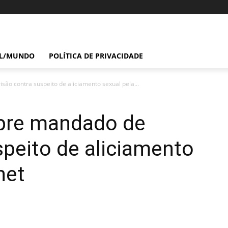
IL/MUNDO
POLÍTICA DE PRIVACIDADE
são contra suspeito de aliciamento sexual pela...
mpre mandado de
speito de aliciamento
net